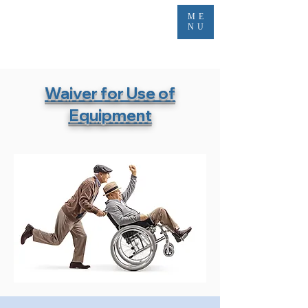
ME
NU
Waiver for Use of
Equipment